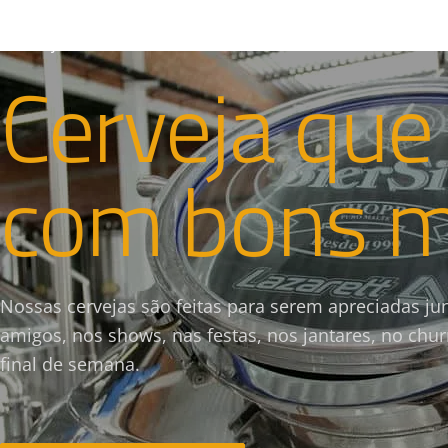
CERVEJARIA & CASA DE EVENTOS
Cerveja que
com bons 
Nossas cervejas são feitas para serem apreciadas ju
amigos, nos shows, nas festas, nos jantares, no chu
final de semana.