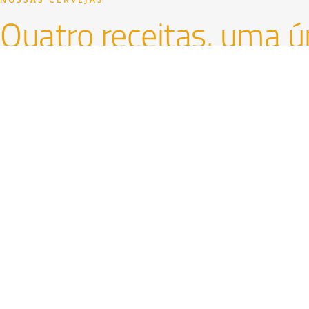
Quatro receitas, uma 
Do Pilsen leve ao Bock encorpado — feitas para ha
momento.
Bier Malzbier
Bier Pilsen
5%
3,5%
CONHECER A CERVEJARIA
AMBIENTES