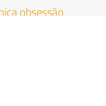
única obsessão
rmonizar com cada
Bier Premium
5,5%