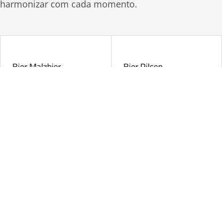
harmonizar com cada momento.
Bier Malzbier
Bier Pilsen
5%
3,5%
Bier Premium
Bier Bock
5,5%
7%
CONHECER A CERVEJARIA