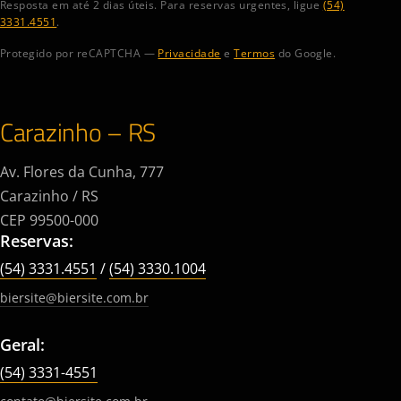
Resposta em até 2 dias úteis. Para reservas urgentes, ligue
(54)
3331.4551
.
Protegido por reCAPTCHA —
Privacidade
e
Termos
do Google.
Carazinho – RS
Av. Flores da Cunha, 777
Carazinho / RS
CEP 99500-000
Reservas:
(54) 3331.4551
/
(54) 3330.1004
biersite@biersite.com.br
Geral:
(54) 3331-4551